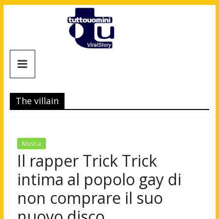
Salta
al
contenuto
Tuttouomini
News,
Tv,
The villain
Cinema,
Motori,
gay
news
Musica
e
Il rapper Trick Trick
la
intima al popolo gay di
moda
maschile
non comprare il suo
nuovo disco