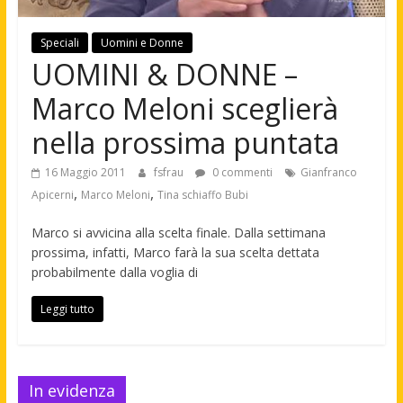
Speciali
Uomini e Donne
UOMINI & DONNE –
Marco Meloni sceglierà
nella prossima puntata
16 Maggio 2011
fsfrau
0 commenti
Gianfranco
,
,
Apicerni
Marco Meloni
Tina schiaffo Bubi
Marco si avvicina alla scelta finale. Dalla settimana
prossima, infatti, Marco farà la sua scelta dettata
probabilmente dalla voglia di
Leggi tutto
In evidenza