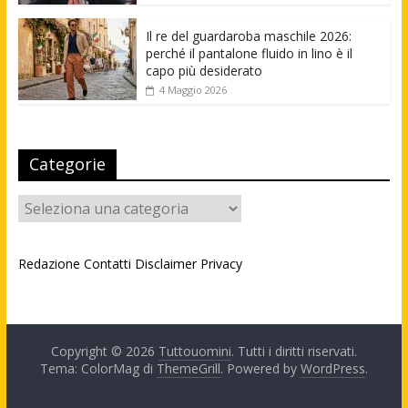
Il re del guardaroba maschile 2026:
perché il pantalone fluido in lino è il
capo più desiderato
4 Maggio 2026
Categorie
Categorie
Redazione
Contatti
Disclaimer
Privacy
Copyright © 2026
Tuttouomini
. Tutti i diritti riservati.
Tema: ColorMag di
ThemeGrill
. Powered by
WordPress
.