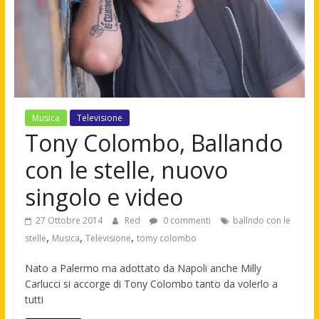
Musica
Televisione
Tony Colombo, Ballando
con le stelle, nuovo
singolo e video
27 Ottobre 2014
Red
0 commenti
ballndo con le
,
,
,
stelle
Musica
Televisione
tomy colombo
Nato a Palermo ma adottato da Napoli anche Milly
Carlucci si accorge di Tony Colombo tanto da volerlo a
tutti