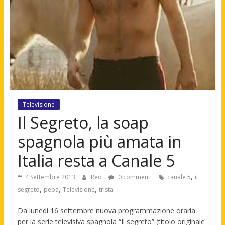
Televisione
Il Segreto, la soap
spagnola più amata in
Italia resta a Canale 5
,
4 Settembre 2013
Red
0 commenti
canale 5
il
,
,
,
segreto
pepa
Televisione
trista
Da lunedì 16 settembre nuova programmazione oraria
per la serie televisiva spagnola “Il segreto” (titolo originale