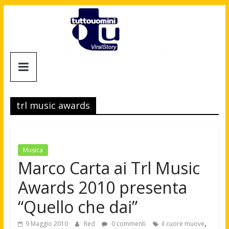
Salta
al
contenuto
Tuttouomini
News,
Tv,
trl music awards
Cinema,
Motori,
gay
news
Musica
e
Marco Carta ai Trl Music
la
Awards 2010 presenta
moda
maschile
“Quello che dai”
,
9 Maggio 2010
Red
0 commenti
il cuore muove