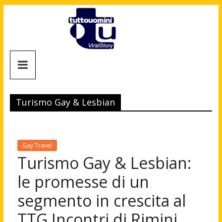
Salta
al
contenuto
Tuttouomini
News,
Tv,
Turismo Gay & Lesbian
Cinema,
Motori,
gay
news
Gay Travel
e
Turismo Gay & Lesbian:
la
le promesse di un
moda
maschile
segmento in crescita al
TTG Incontri di Rimini