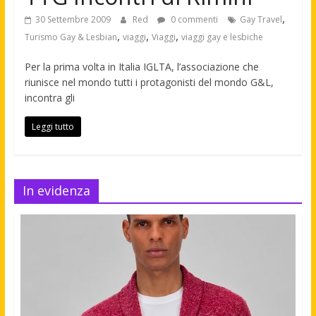
,
30 Settembre 2009
Red
0 commenti
Gay Travel
,
,
,
Turismo Gay & Lesbian
viaggi
Viaggi
viaggi gay e lesbiche
Per la prima volta in Italia IGLTA, l’associazione che
riunisce nel mondo tutti i protagonisti del mondo G&L,
incontra gli
Leggi tutto
In evidenza