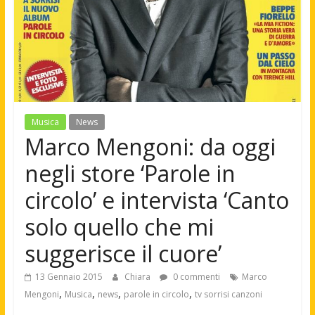
Musica
News
Marco Mengoni: da oggi
negli store ‘Parole in
circolo’ e intervista ‘Canto
solo quello che mi
suggerisce il cuore’
13 Gennaio 2015
Chiara
0 commenti
Marco
,
,
,
,
Mengoni
Musica
news
parole in circolo
tv sorrisi canzoni