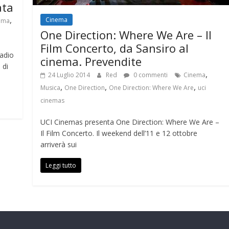
ata
,
Cinema
ema
One Direction: Where We Are – Il
Film Concerto, da Sansiro al
Radio
cinema. Prevendite
 di
,
24 Luglio 2014
Red
0 commenti
Cinema
,
,
,
Musica
One Direction
One Direction: Where We Are
uci
cinemas
UCI Cinemas presenta One Direction: Where We Are –
Il Film Concerto. Il weekend dell’11 e 12 ottobre
arriverà sui
Leggi tutto