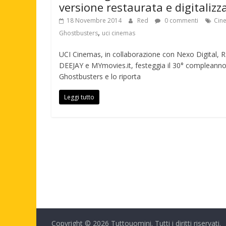
versione restaurata e digitalizz
18 Novembre 2014
Red
0 commenti
Cin
,
Ghostbusters
uci cinemas
UCI Cinemas, in collaborazione con Nexo Digital, 
DEEJAY e MYmovies.it, festeggia il 30° compleanno
Ghostbusters e lo riporta
Leggi tutto
Copyright © 2026
Tuttouomini
. Tutti i diritti riservati.