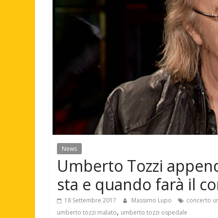
News
Umberto Tozzi append
sta e quando farà il c
18 Settembre 2017
Massimo Lupo
concerto u
,
umberto tozzi malato
umberto tozzi ospedale