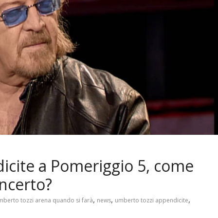
icite a Pomeriggio 5, come
oncerto?
,
,
,
mberto tozzi arena quando si farà
news
umberto tozzi appendicite