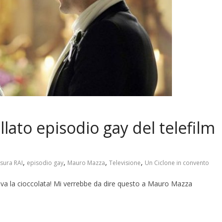
ato episodio gay del telefilm
,
,
,
,
sura RAI
episodio gay
Mauro Mazza
Televisione
Un Ciclone in convento
ava la cioccolata! Mi verrebbe da dire questo a Mauro Mazza