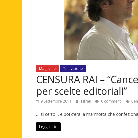
Magazine
Televisione
CENSURA RAI – “Cancell
per scelte editoriali”
9 Settembre 2011
fsfrau
0 commenti
Cen
… sì certo… e poi c’era la marmotta che confezion
Leggi tutto