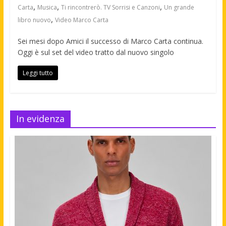
,
,
,
Carta
Musica
Ti rincontrerò. TV Sorrisi e Canzoni
Un grande
,
libro nuovo
Video Marco Carta
Sei mesi dopo Amici il successo di Marco Carta continua.
Oggi è sul set del video tratto dal nuovo singolo
Leggi tutto
In evidenza