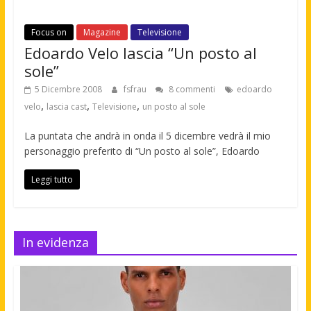
Focus on
Magazine
Televisione
Edoardo Velo lascia “Un posto al
sole”
5 Dicembre 2008
fsfrau
8 commenti
edoardo
,
,
,
velo
lascia cast
Televisione
un posto al sole
La puntata che andrà in onda il 5 dicembre vedrà il mio
personaggio preferito di “Un posto al sole”, Edoardo
Leggi tutto
In evidenza