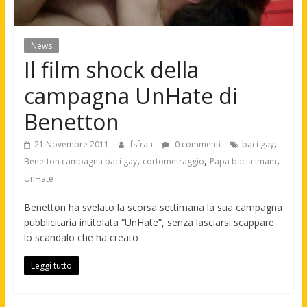
News
Il film shock della
campagna UnHate di
Benetton
,
21 Novembre 2011
fsfrau
0 commenti
baci gay
,
,
,
Benetton campagna baci gay
cortometraggio
Papa bacia imam
UnHate
Benetton ha svelato la scorsa settimana la sua campagna
pubblicitaria intitolata “UnHate”, senza lasciarsi scappare
lo scandalo che ha creato
Leggi tutto