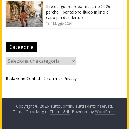
Il re del guardaroba maschile 2026:
perché il pantalone fluido in lino è il
capo più desiderato
4 Maggio 2026
Categorie
Categorie
Redazione
Contatti
Disclaimer
Privacy
Copyright © 2026
Tuttouomini
. Tutti i diritti riservati.
Tema: ColorMag di
ThemeGrill
. Powered by
WordPress
.