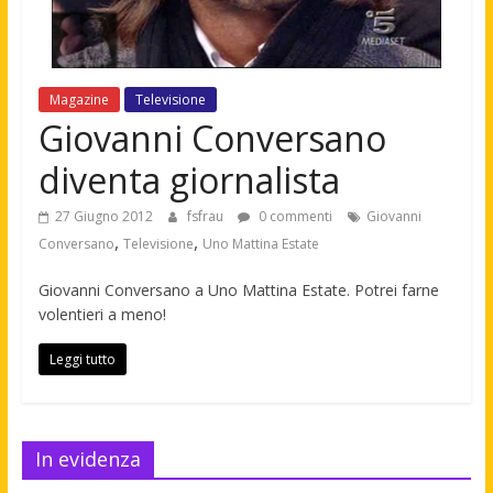
Magazine
Televisione
Giovanni Conversano
diventa giornalista
27 Giugno 2012
fsfrau
0 commenti
Giovanni
,
,
Conversano
Televisione
Uno Mattina Estate
Giovanni Conversano a Uno Mattina Estate. Potrei farne
volentieri a meno!
Leggi tutto
In evidenza