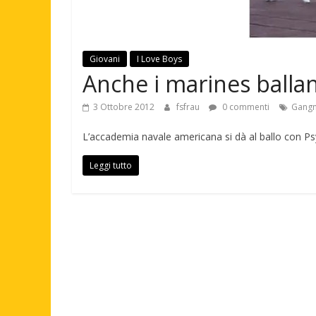
Giovani
I Love Boys
Anche i marines balla
3 Ottobre 2012
fsfrau
0 commenti
Gangn
L’accademia navale americana si dà al ballo con Ps
Leggi tutto