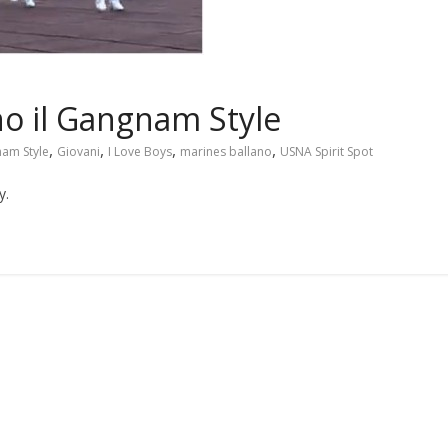
no il Gangnam Style
,
,
,
,
am Style
Giovani
I Love Boys
marines ballano
USNA Spirit Spot
y.