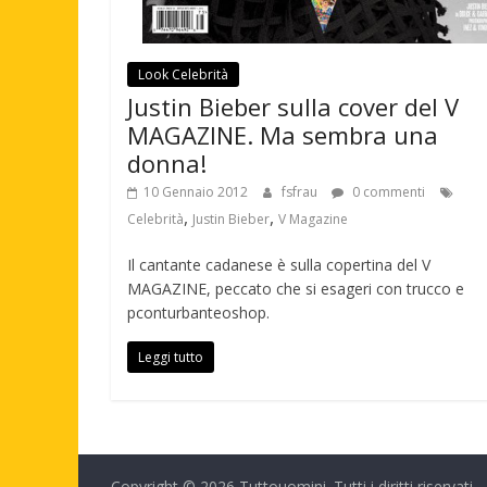
Look Celebrità
Justin Bieber sulla cover del V
MAGAZINE. Ma sembra una
donna!
10 Gennaio 2012
fsfrau
0 commenti
,
,
Celebrità
Justin Bieber
V Magazine
Il cantante cadanese è sulla copertina del V
MAGAZINE, peccato che si esageri con trucco e
pconturbanteoshop.
Leggi tutto
Copyright © 2026
Tuttouomini
. Tutti i diritti riservati.