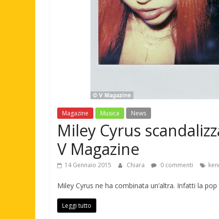
Magazine
Musica
News
Miley Cyrus scandaliz
V Magazine
14 Gennaio 2015
Chiara
0 commenti
ken
Miley Cyrus ne ha combinata un’altra. Infatti la pop
Leggi tutto