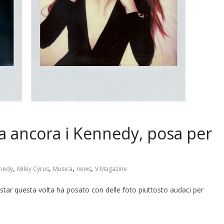
za ancora i Kennedy, posa per
,
,
,
,
nedy
Miley Cyrus
Musica
news
V Magazine
 star questa volta ha posato con delle foto piuttosto audaci per