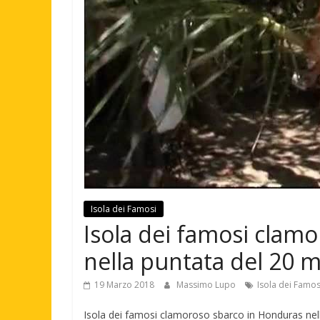
Isola dei Famosi
Isola dei famosi clam
nella puntata del 20 
19 Marzo 2018
Massimo Lupo
Isola dei Famos
Isola dei famosi clamoroso sbarco in Honduras nel