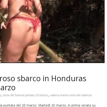
oroso sbarco in Honduras
marzo
,
,
i
isola dei famosi pintata 20 marzo
valeria marini isola dei damosi
la puntata del 20 marzo. Martedì 20 marzo, in prima serata su