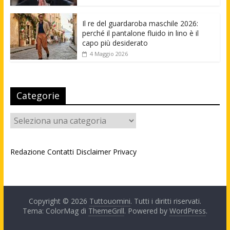
Il re del guardaroba maschile 2026:
perché il pantalone fluido in lino è il
capo più desiderato
4 Maggio 2026
Categorie
Categorie
Redazione
Contatti
Disclaimer
Privacy
Copyright © 2026
Tuttouomini
. Tutti i diritti riservati.
Tema: ColorMag di
ThemeGrill
. Powered by
WordPress
.