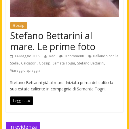
Gossip
Stefano Bettarini al
mare. Le prime foto
14 Maggio 2009
Red
0 commenti
Ballando con le
,
,
,
,
,
Stelle
Calciatori
Gossip
Samata Togni
Stefano Bettarini
Viareggio spiaggia
Stefano Bettarini già al mare. Iniziata prima del solito la
sua estate caliente in compagnia di Samanta Togni.
Leggi tutto
In evidenza