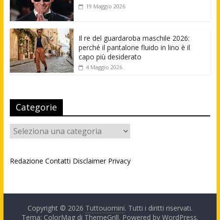
19 Maggio 2026
Il re del guardaroba maschile 2026:
perché il pantalone fluido in lino è il
capo più desiderato
4 Maggio 2026
Categorie
Categorie
Redazione
Contatti
Disclaimer
Privacy
Copyright © 2026
Tuttouomini
. Tutti i diritti riservati.
Tema: ColorMag di
ThemeGrill
. Powered by
WordPress
.