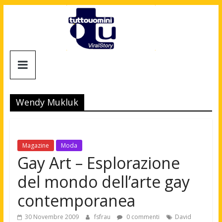
Salta
al
contenuto
Tuttouomini
News,
Tv,
Wendy Mukluk
Cinema,
Motori,
gay
news
Magazine
Moda
e
Gay Art – Esplorazione
la
del mondo dell’arte gay
moda
maschile
contemporanea
30 Novembre 2009
fsfrau
0 commenti
David