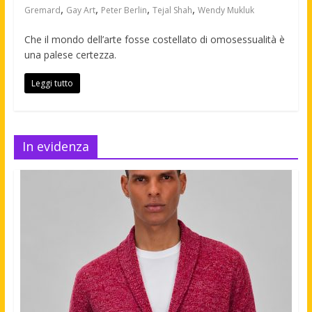
,
,
,
,
Gremard
Gay Art
Peter Berlin
Tejal Shah
Wendy Mukluk
Che il mondo dell’arte fosse costellato di omosessualità è
una palese certezza.
Leggi tutto
In evidenza