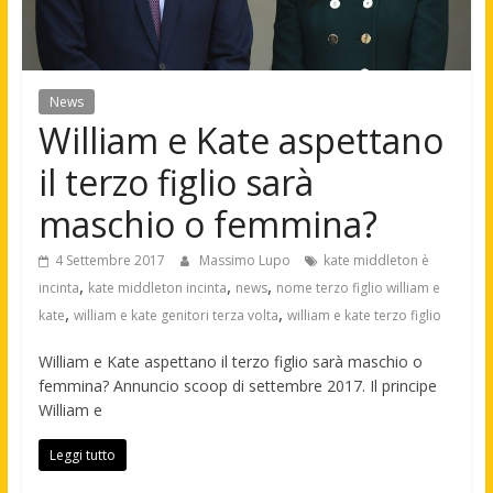
News
William e Kate aspettano
il terzo figlio sarà
maschio o femmina?
4 Settembre 2017
Massimo Lupo
kate middleton è
,
,
,
incinta
kate middleton incinta
news
nome terzo figlio william e
,
,
kate
william e kate genitori terza volta
william e kate terzo figlio
William e Kate aspettano il terzo figlio sarà maschio o
femmina? Annuncio scoop di settembre 2017. Il principe
William e
Leggi tutto