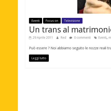
Eventi
Focus on
Televisione
Un trans al matrimonio
,
29 Aprile 2011
Red
0 commenti
Eventi
m
Può essere ? Noi abbiamo seguito le nozze reali tra 
Leggi tutto