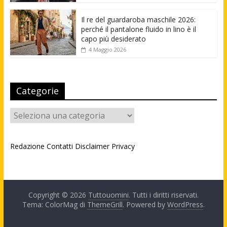
Il re del guardaroba maschile 2026:
perché il pantalone fluido in lino è il
capo più desiderato
4 Maggio 2026
Categorie
Categorie
Redazione
Contatti
Disclaimer
Privacy
Copyright © 2026
Tuttouomini
. Tutti i diritti riservati.
Tema: ColorMag di
ThemeGrill
. Powered by
WordPress
.