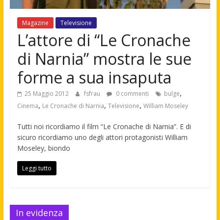
Magazine
Televisione
L’attore di “Le Cronache
di Narnia” mostra le sue
forme a sua insaputa
,
25 Maggio 2012
fsfrau
0 commenti
bulge
,
,
,
Cinema
Le Cronache di Narnia
Televisione
William Moseley
Tutti noi ricordiamo il film “Le Cronache di Narnia”. E di
sicuro ricordiamo uno degli attori protagonisti William
Moseley, biondo
Leggi tutto
In evidenza