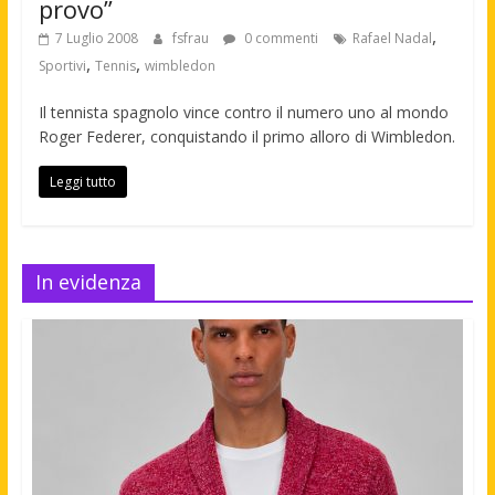
provo”
,
7 Luglio 2008
fsfrau
0 commenti
Rafael Nadal
,
,
Sportivi
Tennis
wimbledon
Il tennista spagnolo vince contro il numero uno al mondo
Roger Federer, conquistando il primo alloro di Wimbledon.
Leggi tutto
In evidenza