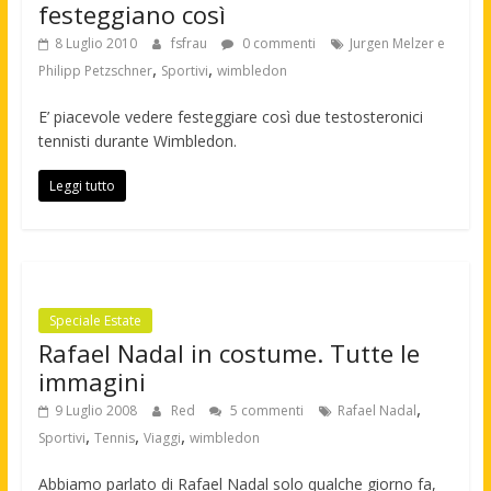
festeggiano così
8 Luglio 2010
fsfrau
0 commenti
Jurgen Melzer e
,
,
Philipp Petzschner
Sportivi
wimbledon
E’ piacevole vedere festeggiare così due testosteronici
tennisti durante Wimbledon.
Leggi tutto
Speciale Estate
Rafael Nadal in costume. Tutte le
immagini
,
9 Luglio 2008
Red
5 commenti
Rafael Nadal
,
,
,
Sportivi
Tennis
Viaggi
wimbledon
Abbiamo parlato di Rafael Nadal solo qualche giorno fa,