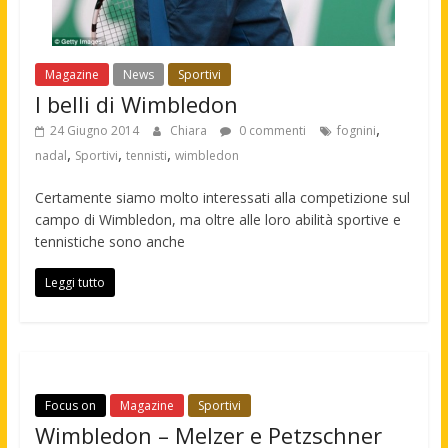
Magazine
News
Sportivi
I belli di Wimbledon
,
24 Giugno 2014
Chiara
0 commenti
fognini
,
,
,
nadal
Sportivi
tennisti
wimbledon
Certamente siamo molto interessati alla competizione sul
campo di Wimbledon, ma oltre alle loro abilità sportive e
tennistiche sono anche
Leggi tutto
Focus on
Magazine
Sportivi
Wimbledon – Melzer e Petzschner