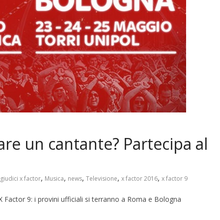
tare un cantante? Partecipa al
,
,
,
,
,
giudici x factor
Musica
news
Televisione
x factor 2016
x factor 9
X Factor 9: i provini ufficiali si terranno a Roma e Bologna