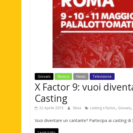
Giovani
Musica
News
Televisione
X Factor 9: vuoi diven
Casting
,
,
22 Aprile 2015
Silvia
casting x factor
Giovani
Vuoi diventare un cantante? Partecipa ai casting di 
Leggi tutto