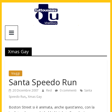
Salta
al
contenuto
Tuttouomini
News,
Tv,
Xmas Gay
Cinema,
Motori,
gay
news
Viaggi
e
Santa Speedo Run
la
moda
20 Dicembre 2007
Red
0 commenti
Santa
maschile
,
Speedo Run
Xmas Gay
Boston Street si è animata, anche quest’anno, con la