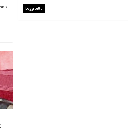
anno
Leggi tutto
e