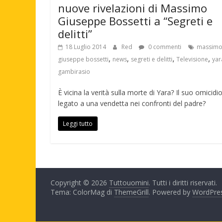
nuove rivelazioni di Massimo
Giuseppe Bossetti a “Segreti e
delitti”
18 Luglio 2014
Red
0 commenti
massim
,
,
,
,
giuseppe bossetti
news
segreti e delitti
Televisione
yar
gambirasio
È vicina la verità sulla morte di Yara? Il suo omicidi
legato a una vendetta nei confronti del padre?
Leggi tutto
Copyright © 2026
Tuttouomini
. Tutti i diritti riservati.
Tema: ColorMag di
ThemeGrill
. Powered by
WordPre