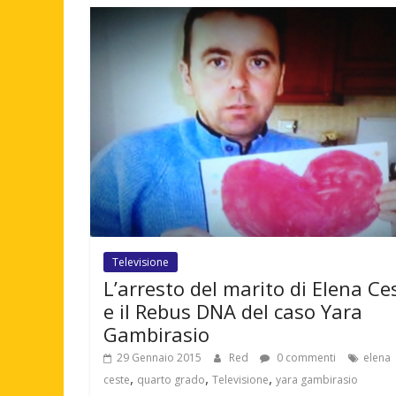
Televisione
L’arresto del marito di Elena Ce
e il Rebus DNA del caso Yara
Gambirasio
29 Gennaio 2015
Red
0 commenti
elena
,
,
,
ceste
quarto grado
Televisione
yara gambirasio