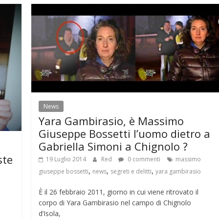
News
Yara Gambirasio, è Massimo
Giuseppe Bossetti l’uomo dietro a
Gabriella Simoni a Chignolo ?
ste
19 Luglio 2014
Red
0 commenti
massimo
,
,
,
giuseppe bossetti
news
segreti e delitti
yara gambirasio
È il 26 febbraio 2011, giorno in cui viene ritrovato il
corpo di Yara Gambirasio nel campo di Chignolo
d’Isola,