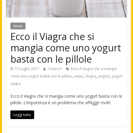
News
Ecco il Viagra che si
mangia come uno yogurt
basta con le pillole
13 Luglio 2017
Chiara F
Ecco il Viagra che si mangia
,
,
,
,
come uno yogurt basta con le pillole
news
Viagra
yogurt
yogurt
viagra
Ecco il Viagra che si mangia come uno yogurt basta con le
pillole. L’impotenza è un problema che affligge molti
Leggi tutto