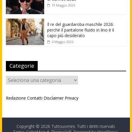
19 Maggio 2026
Il re del guardaroba maschile 2026:
perché il pantalone fluido in lino è il
capo più desiderato
4 Maggio 2026
Categorie
Categorie
Redazione
Contatti
Disclaimer
Privacy
Copyright © 2026
Tuttouomini
. Tutti i diritti riservati.
Tema: ColorMag di
ThemeGrill
. Powered by
WordPress
.