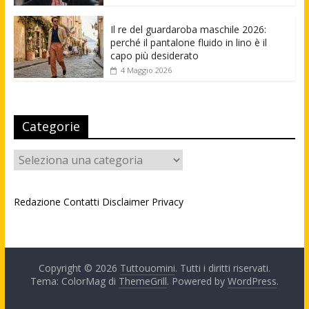
Il re del guardaroba maschile 2026:
perché il pantalone fluido in lino è il
capo più desiderato
4 Maggio 2026
Categorie
Categorie
Redazione
Contatti
Disclaimer
Privacy
Copyright © 2026
Tuttouomini
. Tutti i diritti riservati.
Tema: ColorMag di
ThemeGrill
. Powered by
WordPress
.