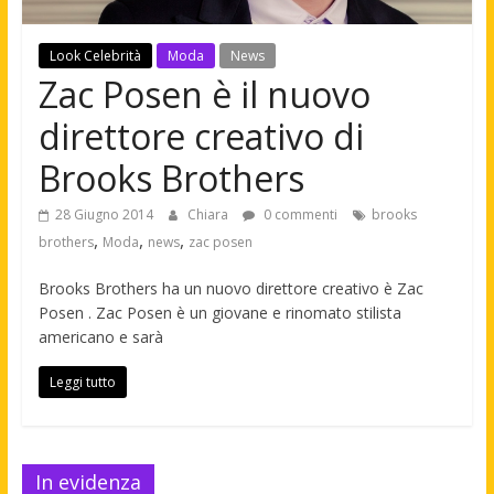
Look Celebrità
Moda
News
Zac Posen è il nuovo
direttore creativo di
Brooks Brothers
28 Giugno 2014
Chiara
0 commenti
brooks
,
,
,
brothers
Moda
news
zac posen
Brooks Brothers ha un nuovo direttore creativo è Zac
Posen . Zac Posen è un giovane e rinomato stilista
americano e sarà
Leggi tutto
In evidenza