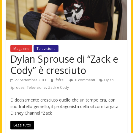
Magazine
Televisione
Dylan Sprouse di “Zack e
Cody” è cresciuto
27 Settembre 2011
fsfrau
0 commenti
Dylan
,
,
Sprouse
Televisione
Zack e Cody
E’ decisamente cresciuto quello che un tempo era, con
suo fratello gemello, il protagonista della sitcom targata
Disney Channel “Zack
Leggi tutto