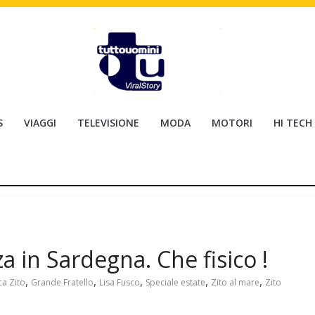
S
VIAGGI
TELEVISIONE
MODA
MOTORI
HI TECH
a in Sardegna. Che fisico !
,
,
,
,
,
ca Zito
Grande Fratello
Lisa Fusco
Speciale estate
Zito al mare
Zito