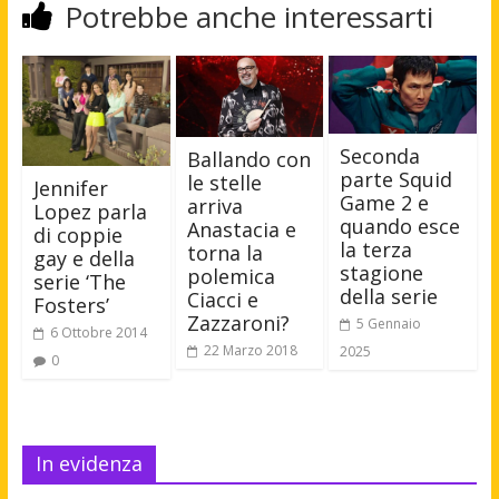
Potrebbe anche interessarti
Seconda
Ballando con
parte Squid
le stelle
Jennifer
Game 2 e
arriva
Lopez parla
quando esce
Anastacia e
di coppie
la terza
torna la
gay e della
stagione
polemica
serie ‘The
della serie
Ciacci e
Fosters’
Zazzaroni?
5 Gennaio
6 Ottobre 2014
22 Marzo 2018
2025
0
In evidenza