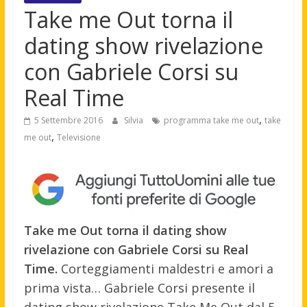
Take me Out torna il
dating show rivelazione
con Gabriele Corsi su
Real Time
,
5 Settembre 2016
Silvia
programma take me out
take
,
me out
Televisione
Take me Out torna il dating show
rivelazione con Gabriele Corsi su Real
Time.
Corteggiamenti maldestri e amori a
prima vista… Gabriele Corsi presente il
dating show rivelazione Take Me Out dal 5