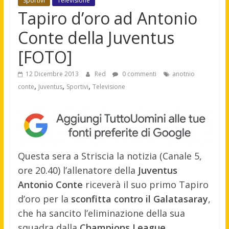
Sportivi
Televisione
Tapiro d’oro ad Antonio
Conte della Juventus
[FOTO]
12 Dicembre 2013
Red
0 commenti
anotnio
,
,
,
conte
Juventus
Sportivi
Televisione
Questa sera a Striscia la notizia (Canale 5,
ore 20.40) l’allenatore della
Juventus
Antonio Conte
riceverà il suo primo Tapiro
d’oro per la
sconfitta contro il Galatasaray
,
che ha sancito l’eliminazione della sua
squadra dalla
Champions League
.