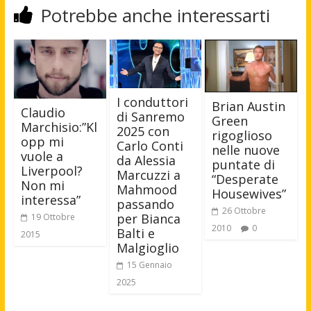
Potrebbe anche interessarti
I conduttori
Brian Austin
Claudio
di Sanremo
Green
Marchisio:”Kl
2025 con
rigoglioso
opp mi
Carlo Conti
nelle nuove
vuole a
da Alessia
puntate di
Liverpool?
Marcuzzi a
“Desperate
Non mi
Mahmood
Housewives”
interessa”
passando
26 Ottobre
per Bianca
19 Ottobre
2010
0
Balti e
2015
Malgioglio
15 Gennaio
2025