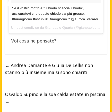
Se il vostro motto è “ Chiodo scaccia Chiodo”,
assicuratevi che questo chiodo sia piú grosso.
#buongiorno #ostuni #ultimogiorno ? @aurora_verardi
Un post condiviso da
Gianpaolo Quarta
(@gianpaoloquarta9) in data:
Voi cosa ne pensate?
←
Andrea Damante e Giulia De Lellis non
stanno più insieme ma si sono chiariti
Osvaldo Supino e la sua calda estate in piscina
→