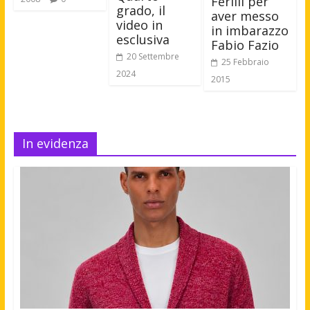
Ferilli per
grado, il
aver messo
video in
in imbarazzo
esclusiva
Fabio Fazio
20 Settembre
25 Febbraio
2024
2015
In evidenza