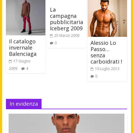
La
campagna
pubblicitaria
Iceberg 2009
25 Marzo 2009
Il catalogo
Alessio Lo
0
invernale
Passo…
Balenciaga
senza
carboidrati !
17 Giugno
2009
4
10 Luglio 2013
0
In evidenza