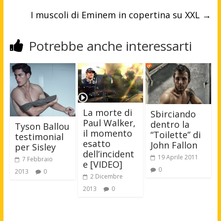
I muscoli di Eminem in copertina su XXL
→
Potrebbe anche interessarti
La morte di
Sbirciando
Paul Walker,
dentro la
Tyson Ballou
il momento
“Toilette” di
testimonial
esatto
John Fallon
per Sisley
dell’incident
19 Aprile 2011
7 Febbraio
e [VIDEO]
0
2013
0
2 Dicembre
2013
0