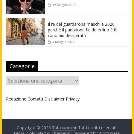
19 Maggio 2026
Il re del guardaroba maschile 2026:
perché il pantalone fluido in lino è il
capo più desiderato
4 Maggio 2026
Categorie
Categorie
Redazione
Contatti
Disclaimer
Privacy
Copyright © 2026
Tuttouomini
. Tutti i diritti riservati.
Tema: ColorMag di
ThemeGrill
. Powered by
WordPress
.