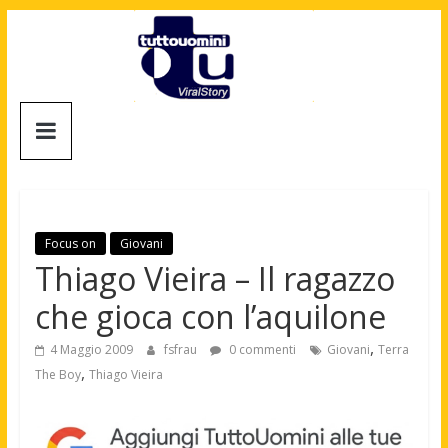
Salta
al
contenuto
Tuttouomini
News,
Tv,
Cinema,
Motori,
Focus on
Giovani
gay
Thiago Vieira – Il ragazzo
news
che gioca con l’aquilone
e
la
,
4 Maggio 2009
fsfrau
0 commenti
Giovani
Terra
moda
,
The Boy
Thiago Vieira
maschile