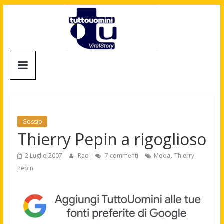
Salta
al
contenuto
Tuttouomini
News,
Tv,
Cinema,
Motori,
Gossip
gay
Thierry Pepin a rigoglioso
news
,
e
2 Luglio 2007
Red
7 commenti
Moda
Thierry
la
Pepin
moda
maschile