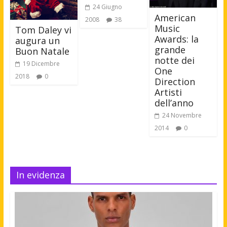
24 Giugno
American
2008
38
Music
Tom Daley vi
Awards: la
augura un
grande
Buon Natale
notte dei
19 Dicembre
One
2018
0
Direction
Artisti
dell’anno
24 Novembre
2014
0
In evidenza