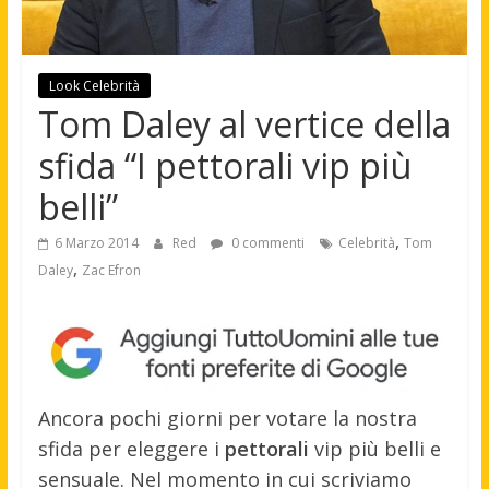
Look Celebrità
Tom Daley al vertice della
sfida “I pettorali vip più
belli”
,
6 Marzo 2014
Red
0 commenti
Celebrità
Tom
,
Daley
Zac Efron
Ancora pochi giorni per votare la nostra
sfida per eleggere i
pettorali
vip più belli e
sensuale. Nel momento in cui scriviamo