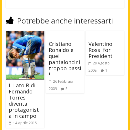
Potrebbe anche interessarti
Cristiano
Valentino
Ronaldo e
Rossi for
quei
President
pantaloncini
29 Agosto
troppo bassi
2008
1
!
26 Febbraio
Il Lato B di
2009
5
Fernando
Torres
diventa
protagonist
a in campo
14 Aprile 2015