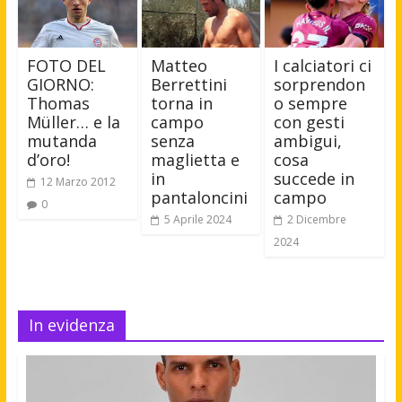
FOTO DEL
Matteo
I calciatori ci
GIORNO:
Berrettini
sorprendon
Thomas
torna in
o sempre
Müller… e la
campo
con gesti
mutanda
senza
ambigui,
d’oro!
maglietta e
cosa
in
succede in
12 Marzo 2012
pantaloncini
campo
0
5 Aprile 2024
2 Dicembre
2024
In evidenza