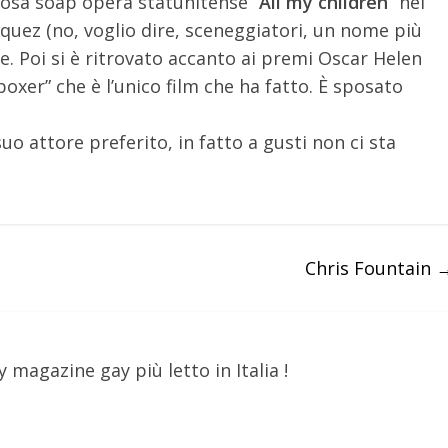
iosa soap opera statunitense “
All my children
” nel
quez (no, voglio dire, sceneggiatori, un nome più
te. Poi si è ritrovato accanto ai premi Oscar Helen
xer” che è l’unico film che ha fatto. È sposato
uo attore preferito, in fatto a gusti non ci sta
Chris Fountain
y magazine gay più letto in Italia !