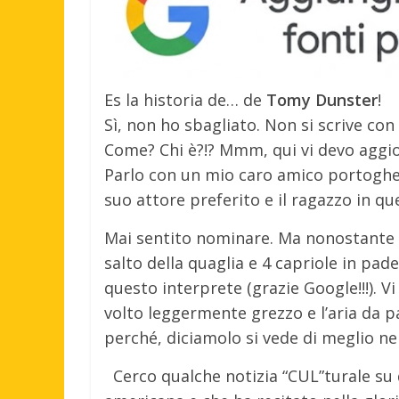
Es la historia de… de
Tomy Dunster
!
Sì, non ho sbagliato. Non si scrive co
Come? Chi è?!? Mmm, qui vi devo aggi
Parlo con un mio caro amico portoghes
suo attore preferito e il ragazzo in qu
Mai sentito nominare. Ma nonostante la
salto della quaglia e 4 capriole in pad
questo interprete (grazie Google!!!). Vi 
volto leggermente grezzo e l’aria da 
perché, diciamolo si vede di meglio ne
Cerco qualche notizia “CUL”turale su d