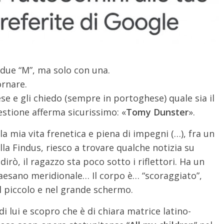
n due “M”, ma solo con una.
ornare.
e e gli chiedo (sempre in portoghese) quale sia il
estione afferma sicurissimo: «
Tomy Dunster
».
 mia vita frenetica e piena di impegni (…), fra un
ella Findus, riesco a trovare qualche notizia su
dirò, il ragazzo sta poco sotto i riflettori. Ha un
paesano meridionale… Il corpo è… “scoraggiato”,
l piccolo e nel grande schermo.
i lui e scopro che è di chiara matrice latino-