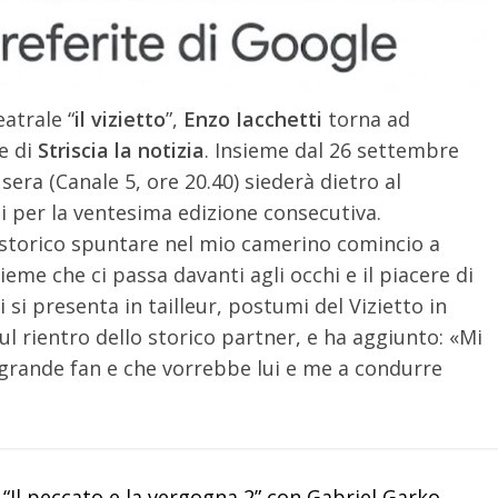
atrale “
il vizietto
”,
Enzo Iacchetti
torna ad
e di
Striscia la notizia
. Insieme dal 26 settembre
era (Canale 5, ore 20.40) siederà dietro al
ci per la ventesima edizione consecutiva.
 storico spuntare nel mio camerino comincio a
sieme che ci passa davanti agli occhi e il piacere di
si presenta in tailleur, postumi del Vizietto in
ul rientro dello storico partner, e ha aggiunto: «Mi
grande fan e che vorrebbe lui e me a condurre
“Il peccato e la vergogna 2” con Gabriel Garko