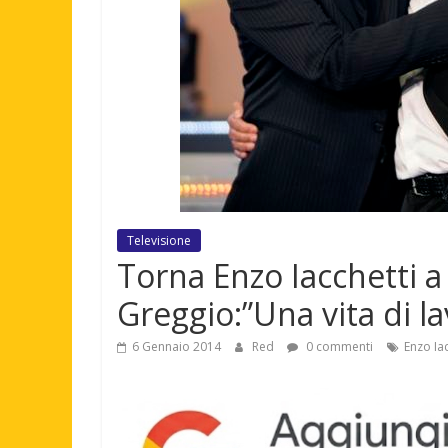
Televisione
Torna Enzo Iacchetti a S
Greggio:”Una vita di l
6 Gennaio 2014
Red
0 commenti
Enzo Iac