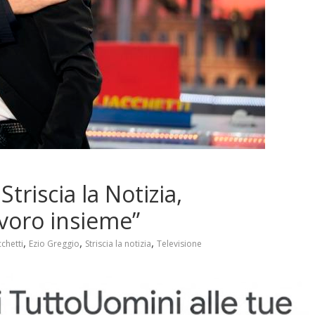
triscia la Notizia,
avoro insieme”
,
,
,
chetti
Ezio Greggio
Striscia la notizia
Televisione