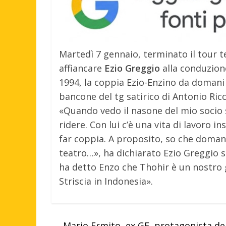
Martedì 7 gennaio, terminato il tour te
affiancare
Ezio Greggio
alla conduzion
1994, la coppia Ezio-Enzino da domani s
bancone del tg satirico di Antonio Ric
«Quando vedo il nasone del mio socio
ridere. Con lui c’è una vita di lavoro in
far coppia. A proposito, so che domani 
teatro…», ha dichiarato Ezio Greggio s
ha detto Enzo che Thohir è un nostro 
Striscia in Indonesia».
←
Mario Ermito, ex GF, protagonista de 