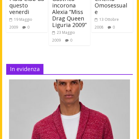
questo
incorona
Omosessual
venerdi
Alexia “Miss
e
Drag Queen
19 Maggio
13 Ottobre
Liguria 2009”
2009
0
2008
0
23 Maggio
2009
0
In evidenza