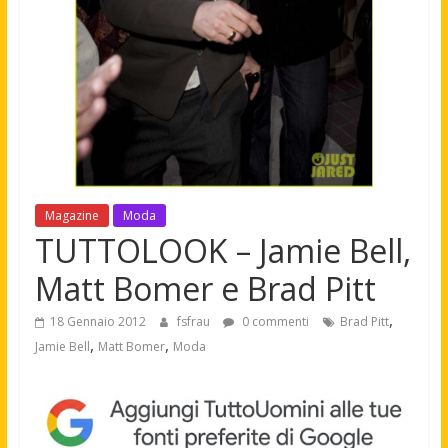
Magazine
Moda
TUTTOLOOK – Jamie Bell,
Matt Bomer e Brad Pitt
,
18 Gennaio 2012
fsfrau
0 commenti
Brad Pitt
,
,
Jamie Bell
Matt Bomer
Moda