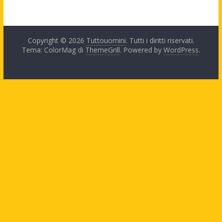
Copyright © 2026
Tuttouomini
. Tutti i diritti riservati.
Tema: ColorMag di
ThemeGrill
. Powered by
WordPress
.