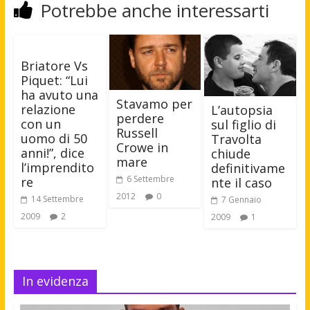
Potrebbe anche interessarti
Briatore Vs
Piquet: “Lui
ha avuto una
Stavamo per
relazione
L’autopsia
perdere
con un
sul figlio di
Russell
uomo di 50
Travolta
Crowe in
anni!”, dice
chiude
mare
l’imprendito
definitivame
6 Settembre
re
nte il caso
2012
0
14 Settembre
7 Gennaio
2009
2
2009
1
In evidenza