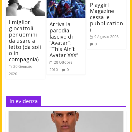
Playgirl
Magazine
cessa le
I migliori
pubblicazion
Arriva la
giocattoli
i
parodia
per uomini
lascivo di
9 Agosto 2008
da usare a
“Avatar”:
0
letto (da soli
“This Ain’t
o in
Avatar XXX”
compagnia)
28 Ottobre
20 Gennaio
2010
0
2020
In evidenza