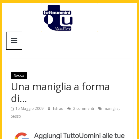
Salta
al
contenuto
Tuttouomini
News,
Tv,
Cinema,
Motori,
Sesso
gay
Una maniglia a forma
news
di…
e
la
,
15 Maggio 2009
fsfrau
2 commenti
maniglia
moda
Sesso
maschile