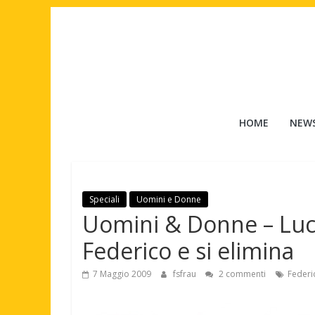
Salta
al
contenuto
Tuttouomini
HOME
NEW
News,
Tv,
Cinema,
Motori,
Speciali
Uomini e Donne
gay
Uomini & Donne – Luci
news
e
Federico e si elimina
la
moda
7 Maggio 2009
fsfrau
2 commenti
Federi
maschile