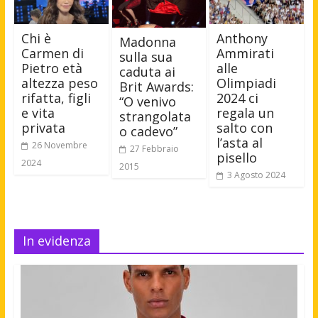
Chi è
Anthony
Madonna
Carmen di
Ammirati
sulla sua
Pietro età
alle
caduta ai
altezza peso
Olimpiadi
Brit Awards:
rifatta, figli
2024 ci
“O venivo
e vita
regala un
strangolata
privata
salto con
o cadevo”
l’asta al
26 Novembre
27 Febbraio
pisello
2024
2015
3 Agosto 2024
In evidenza