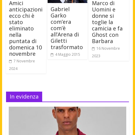
Amici
Marco di
Gabriel
anticipazioni
Uomini e
Garko
ecco chi è
donne si
com’era
stato
toglie la
com’è
eliminato
camicia e fa
all’Arena di
nella
Ghost con
Giletti
puntata di
Barbara
trasformato
domenica 10
16 Novembre
novembre
4 Maggio 2015
2023
7 Novembre
2024
In evidenza