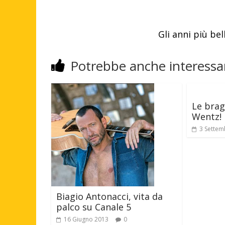
Gli anni più bel
Potrebbe anche interessar
Le brag
Wentz!
3 Settem
Biagio Antonacci, vita da
palco su Canale 5
16 Giugno 2013
0